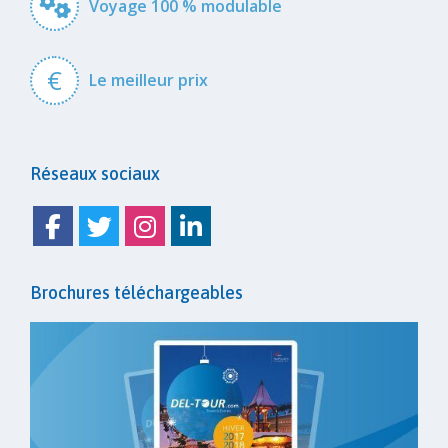
Voyage 100 % modulable
€
Le meilleur prix
Réseaux sociaux
Facebook
Twitter
Instagram
Linkedin
Brochures téléchargeables