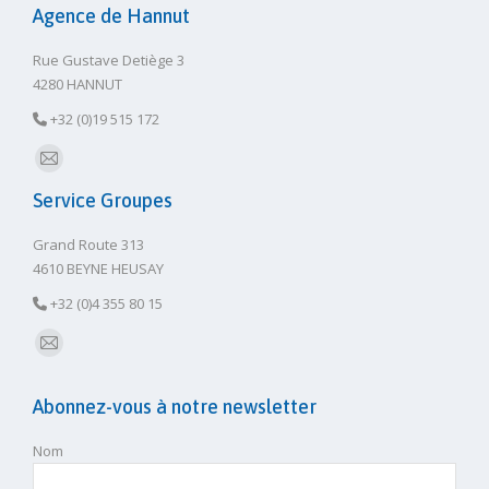
Agence de Hannut
Rue Gustave Detiège 3
4280 HANNUT
+32 (0)19 515 172
E-
Service Groupes
mail
Grand Route 313
4610 BEYNE HEUSAY
+32 (0)4 355 80 15
E-
mail
Abonnez-vous à notre newsletter
Nom