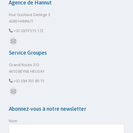
Agence de Hannut
Rue Gustave Detiège 3
4280 HANNUT
+32 (0)19 515 172
E-
Service Groupes
mail
Grand Route 313
4610 BEYNE HEUSAY
+32 (0)4 355 80 15
E-
mail
Abonnez-vous à notre newsletter
Nom