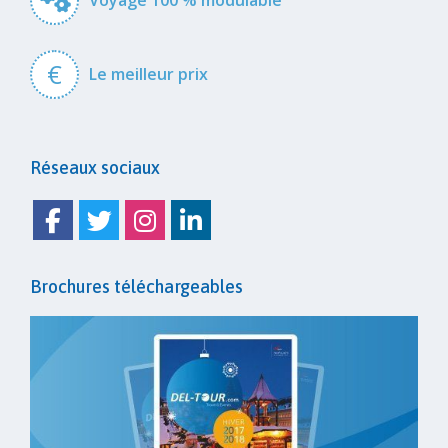
Voyage 100 % modulable
€
Le meilleur prix
Réseaux sociaux
Facebook
Twitter
Instagram
Linkedin
Brochures téléchargeables