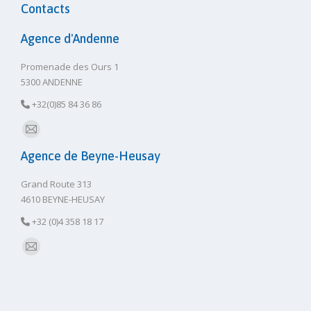
Contacts
Agence d'Andenne
Promenade des Ours 1
5300 ANDENNE
+32(0)85 84 36 86
E-
Agence de Beyne-Heusay
mail
Grand Route 313
4610 BEYNE-HEUSAY
+32 (0)4 358 18 17
E-
mail