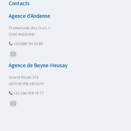
Contacts
Agence d'Andenne
Promenade des Ours 1
5300 ANDENNE
+32(0)85 84 36 86
E-
Agence de Beyne-Heusay
mail
Grand Route 313
4610 BEYNE-HEUSAY
+32 (0)4 358 18 17
E-
mail