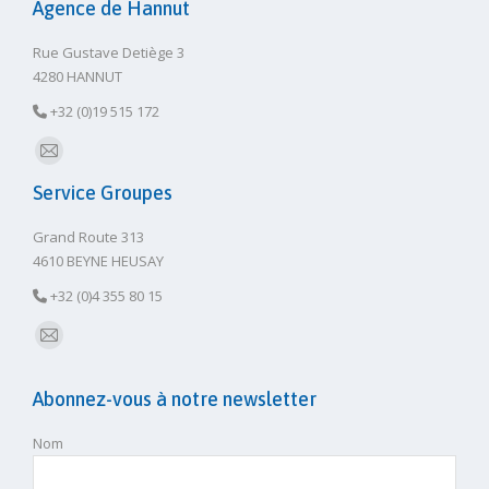
Agence de Hannut
Rue Gustave Detiège 3
4280 HANNUT
+32 (0)19 515 172
E-
Service Groupes
mail
Grand Route 313
4610 BEYNE HEUSAY
+32 (0)4 355 80 15
E-
mail
Abonnez-vous à notre newsletter
Nom