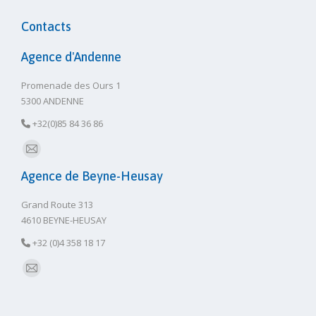
Contacts
Agence d'Andenne
Promenade des Ours 1
5300 ANDENNE
+32(0)85 84 36 86
E-
Agence de Beyne-Heusay
mail
Grand Route 313
4610 BEYNE-HEUSAY
+32 (0)4 358 18 17
E-
mail