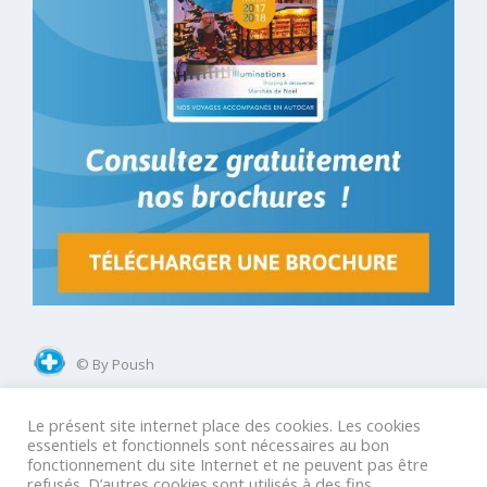
© By Poush
Le présent site internet place des cookies. Les cookies
Mentions légales
Conditions Générales Groupes
essentiels et fonctionnels sont nécessaires au bon
fonctionnement du site Internet et ne peuvent pas être
Conditions Générales GIR
Conditions Générales Agences
refusés. D’autres cookies sont utilisés à des fins