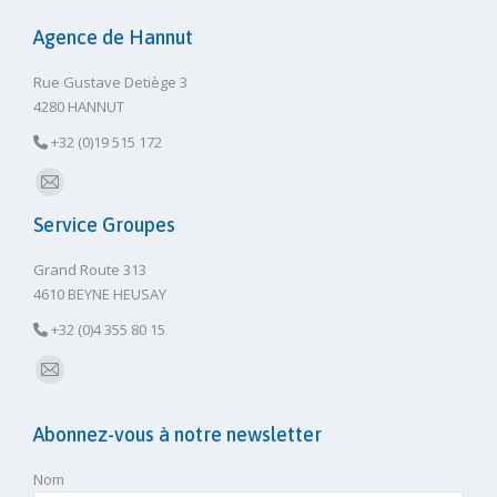
Agence de Hannut
Rue Gustave Detiège 3
4280 HANNUT
+32 (0)19 515 172
E-
Service Groupes
mail
Grand Route 313
4610 BEYNE HEUSAY
+32 (0)4 355 80 15
E-
mail
Abonnez-vous à notre newsletter
Nom