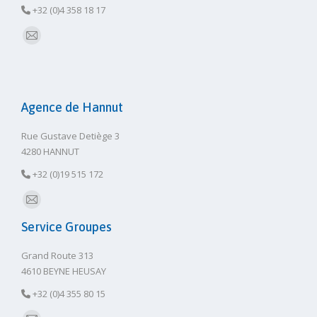
+32 (0)4 358 18 17
E-
mail
Agence de Hannut
Rue Gustave Detiège 3
4280 HANNUT
+32 (0)19 515 172
E-
Service Groupes
mail
Grand Route 313
4610 BEYNE HEUSAY
+32 (0)4 355 80 15