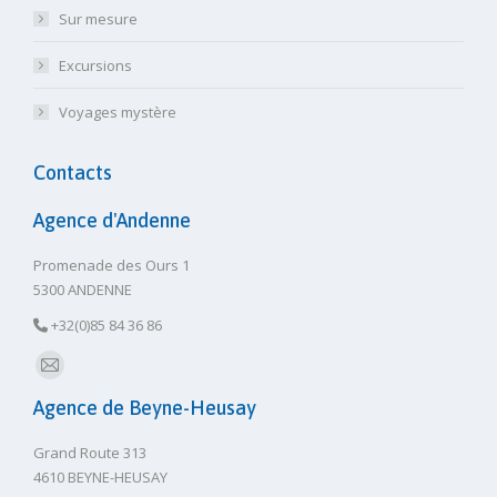
Sur mesure
Excursions
Voyages mystère
Contacts
Agence d'Andenne
Promenade des Ours 1
5300 ANDENNE
+32(0)85 84 36 86
E-
Agence de Beyne-Heusay
mail
Grand Route 313
4610 BEYNE-HEUSAY