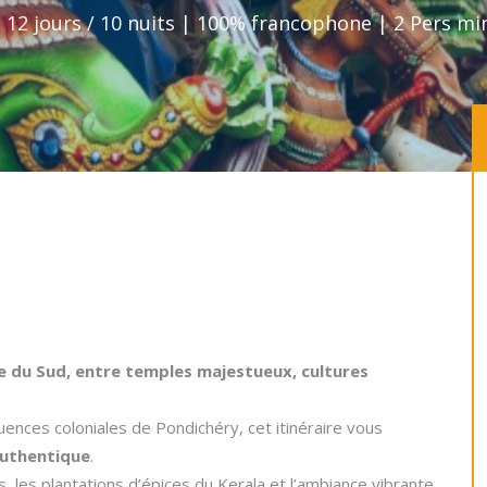
 12 jours / 10 nuits | 100% francophone | 2 Pers mi
de du Sud, entre temples majestueux, cultures
luences coloniales de Pondichéry, cet itinéraire vous
 authentique
.
 les plantations d’épices du Kerala et l’ambiance vibrante