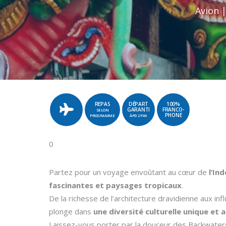
Avion |
REPAS
DÉPART
100%
GARANTI
FRANCO-
SELON
PHONE
PROGRAMME
ÀPD 2 PAX
0
Partez pour un voyage envoûtant au cœur de
l’In
fascinantes et paysages tropicaux
.
De la richesse de l’architecture dravidienne aux inf
plonge dans
une diversité culturelle unique et
Laissez-vous porter par la douceur des Backwaters,