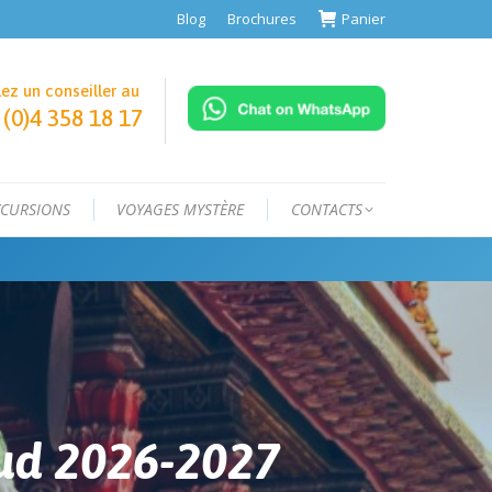
Blog
Brochures
Panier
ez un conseiller au
 (0)4 358 18 17
XCURSIONS
VOYAGES MYSTÈRE
CONTACTS
ud 2026-2027