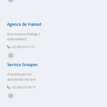
E-
mail
Agence de Hannut
Rue Gustave Detiège 3
4280 HANNUT
+32 (0)19 515 172
E-
Service Groupes
mail
Grand Route 313
4610 BEYNE HEUSAY
+32 (0)4 355 80 15
E-
mail