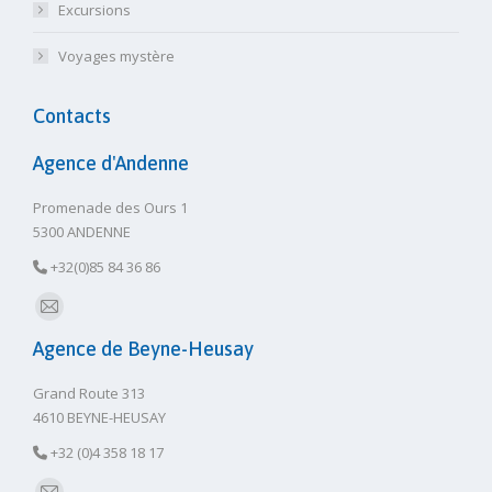
Excursions
Voyages mystère
Contacts
Agence d'Andenne
Promenade des Ours 1
5300 ANDENNE
+32(0)85 84 36 86
E-
Agence de Beyne-Heusay
mail
Grand Route 313
4610 BEYNE-HEUSAY
+32 (0)4 358 18 17