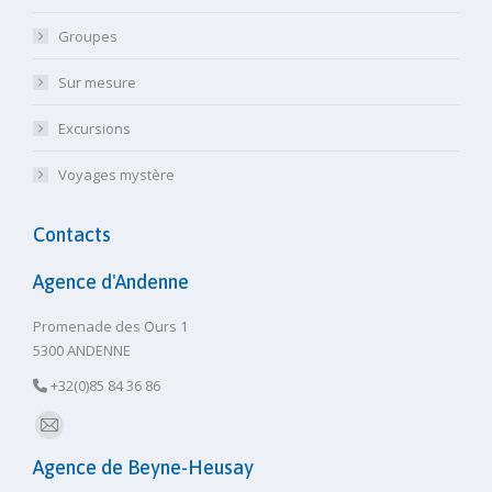
Groupes
Sur mesure
Excursions
Voyages mystère
Contacts
Agence d'Andenne
Promenade des Ours 1
5300 ANDENNE
+32(0)85 84 36 86
E-
Agence de Beyne-Heusay
mail