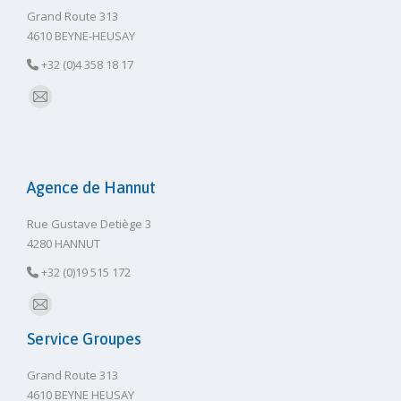
Grand Route 313
4610 BEYNE-HEUSAY
+32 (0)4 358 18 17
E-
mail
Agence de Hannut
Rue Gustave Detiège 3
4280 HANNUT
+32 (0)19 515 172
E-
Service Groupes
mail
Grand Route 313
4610 BEYNE HEUSAY