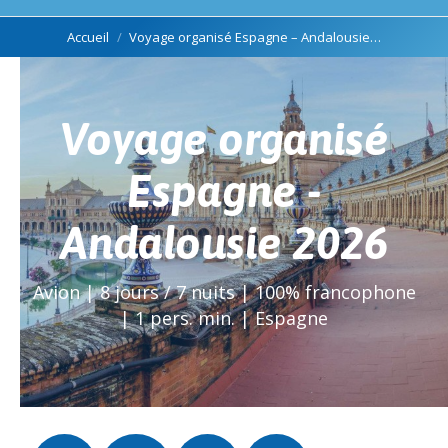
Vous êtes ici :
Accueil
Voyage organisé Espagne – Andalousie…
Voyage organisé
Espagne -
Andalousie 2026
Avion | 8 jours / 7 nuits | 100% francophone
| 1 pers. min. | Espagne