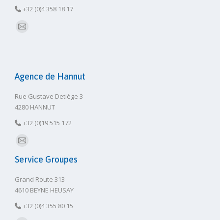
+32 (0)4 358 18 17
E-
mail
Agence de Hannut
Rue Gustave Detiège 3
4280 HANNUT
+32 (0)19 515 172
E-
Service Groupes
mail
Grand Route 313
4610 BEYNE HEUSAY
+32 (0)4 355 80 15