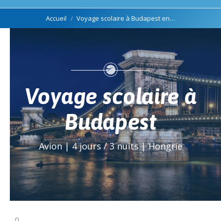
Vous êtes ici :
Accueil
Voyage scolaire à Budapest en…
Voyage scolaire à
Budapest
Avion | 4 jours / 3 nuits | Hongrie
0