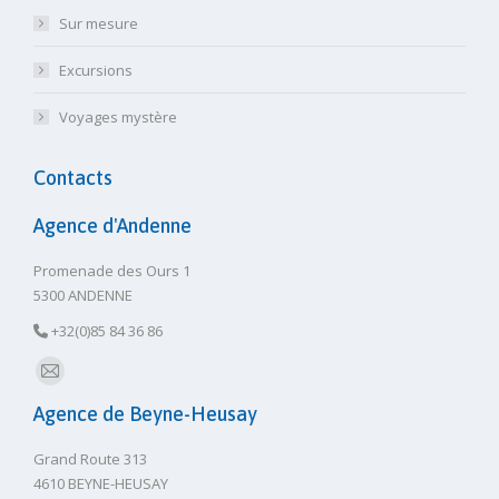
Sur mesure
Excursions
Voyages mystère
Contacts
Agence d'Andenne
Promenade des Ours 1
5300 ANDENNE
+32(0)85 84 36 86
E-
Agence de Beyne-Heusay
mail
Grand Route 313
4610 BEYNE-HEUSAY