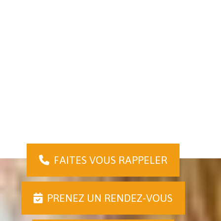
Marleen Lambin
Plus de 20 ans d’expérience dans l’organisation de
groupes. Grèce, Etats-Unis, Mexique, Brésil, Cuba, Inde,
Thaïlande, Emirats Arabes Unis, Jordanie, Maroc… et
l’Europe… n’ont plus de secret pour elle.
FAITES VOUS RAPPELER
PRENEZ UN RENDEZ-VOUS