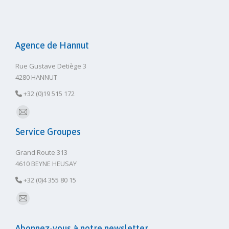
mail
Agence de Hannut
Rue Gustave Detiège 3
4280 HANNUT
+32 (0)19 515 172
E-
Service Groupes
mail
Grand Route 313
4610 BEYNE HEUSAY
+32 (0)4 355 80 15
E-
mail
Abonnez-vous à notre newsletter