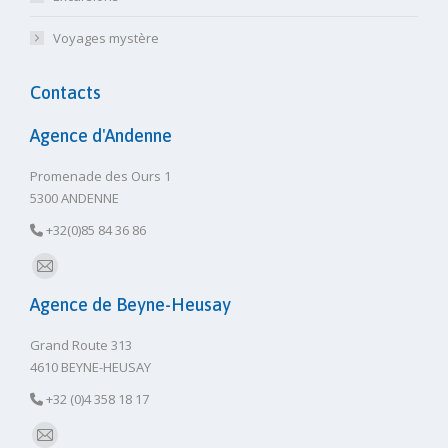
Voyages mystère
Contacts
Agence d'Andenne
Promenade des Ours 1
5300 ANDENNE
+32(0)85 84 36 86
E-
Agence de Beyne-Heusay
mail
Grand Route 313
4610 BEYNE-HEUSAY
+32 (0)4 358 18 17
E-