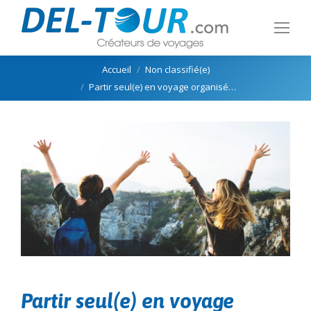
Vous êtes ici :
Accueil
Non classifié(e)
Partir seul(e) en voyage organisé…
Partir seul(e) en voyage