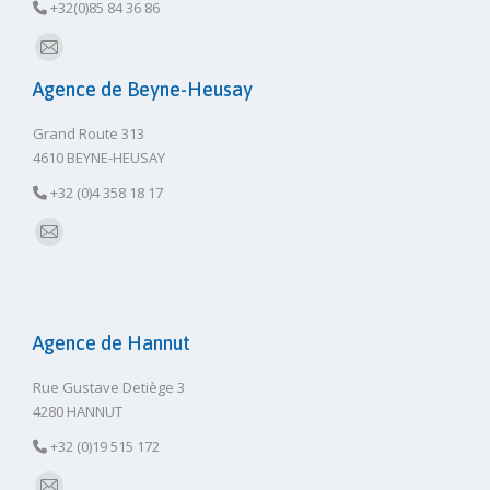
+32(0)85 84 36 86
E-
Agence de Beyne-Heusay
mail
Grand Route 313
4610 BEYNE-HEUSAY
+32 (0)4 358 18 17
E-
mail
Agence de Hannut
Rue Gustave Detiège 3
4280 HANNUT
+32 (0)19 515 172