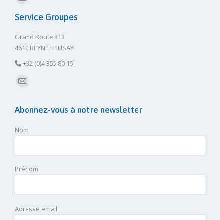
E-
Service Groupes
mail
Grand Route 313
4610 BEYNE HEUSAY
+32 (0)4 355 80 15
E-
mail
Abonnez-vous à notre newsletter
Nom
Prénom
Adresse email