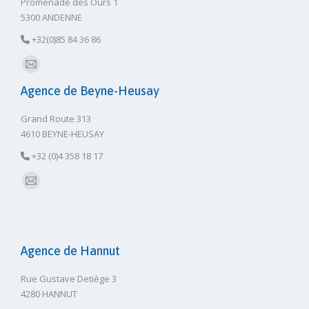
Promenade des Ours 1
5300 ANDENNE
+32(0)85 84 36 86
E-
Agence de Beyne-Heusay
mail
Grand Route 313
4610 BEYNE-HEUSAY
+32 (0)4 358 18 17
E-
mail
Agence de Hannut
Rue Gustave Detiège 3
4280 HANNUT