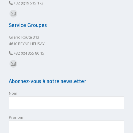
+32 (0)19 515 172
E-
Service Groupes
mail
Grand Route 313
4610 BEYNE HEUSAY
+32 (0)4 355 80 15
E-
mail
Abonnez-vous à notre newsletter
Nom
Prénom