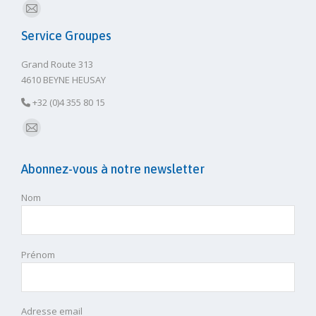
E-
Service Groupes
mail
Grand Route 313
4610 BEYNE HEUSAY
+32 (0)4 355 80 15
E-
mail
Abonnez-vous à notre newsletter
Nom
Prénom
Adresse email