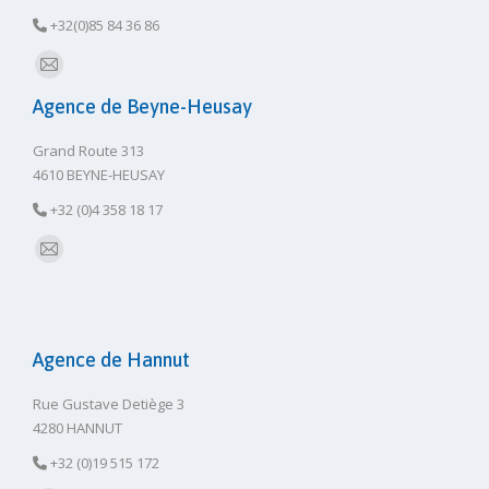
+32(0)85 84 36 86
E-
Agence de Beyne-Heusay
mail
Grand Route 313
4610 BEYNE-HEUSAY
+32 (0)4 358 18 17
E-
mail
Agence de Hannut
Rue Gustave Detiège 3
4280 HANNUT
+32 (0)19 515 172