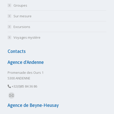
Groupes
Sur mesure
Excursions
Voyages mystère
Contacts
Agence d'Andenne
Promenade des Ours 1
5300 ANDENNE
+32(0)85 84 36 86
E-
Agence de Beyne-Heusay
mail