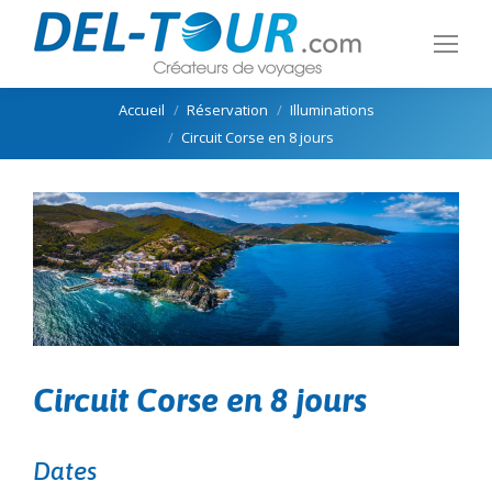
Vous êtes ici :
Accueil
Réservation
Illuminations
Circuit Corse en 8 jours
Circuit Corse en 8 jours
Dates