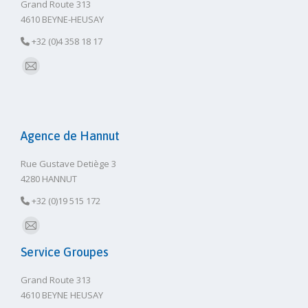
Grand Route 313
4610 BEYNE-HEUSAY
+32 (0)4 358 18 17
E-
mail
Agence de Hannut
Rue Gustave Detiège 3
4280 HANNUT
+32 (0)19 515 172
E-
Service Groupes
mail
Grand Route 313
4610 BEYNE HEUSAY