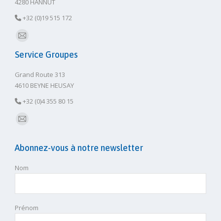
4280 HANNUT
+32 (0)19 515 172
E-
Service Groupes
mail
Grand Route 313
4610 BEYNE HEUSAY
+32 (0)4 355 80 15
E-
mail
Abonnez-vous à notre newsletter
Nom
Prénom