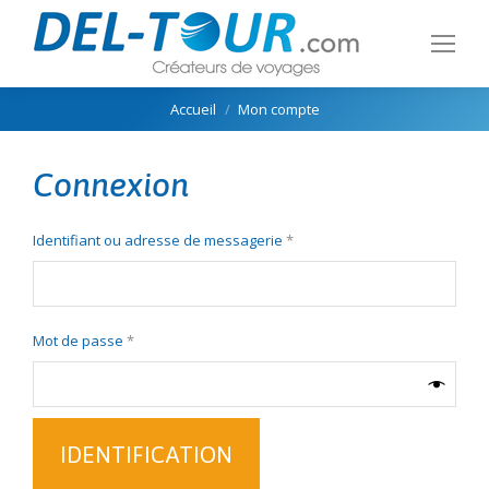
Vous êtes ici :
Accueil
Mon compte
Connexion
Obligatoire
Identifiant ou adresse de messagerie
*
Obligatoire
Mot de passe
*
IDENTIFICATION