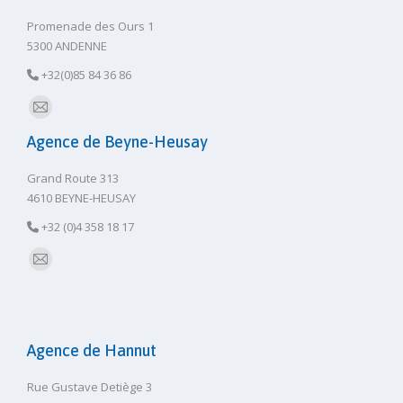
Promenade des Ours 1
5300 ANDENNE
+32(0)85 84 36 86
E-
Agence de Beyne-Heusay
mail
Grand Route 313
4610 BEYNE-HEUSAY
+32 (0)4 358 18 17
E-
mail
Agence de Hannut
Rue Gustave Detiège 3