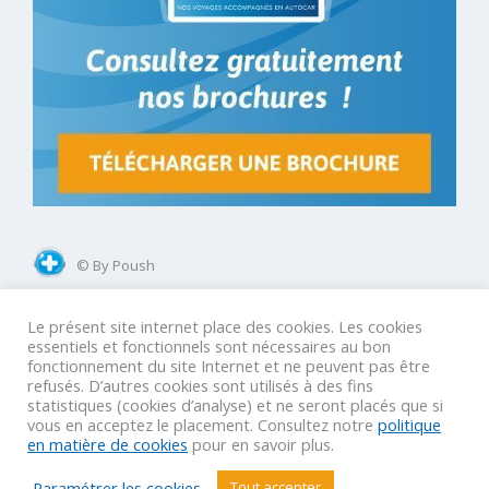
© By Poush
Le présent site internet place des cookies. Les cookies
Mentions légales
Conditions Générales Groupes
essentiels et fonctionnels sont nécessaires au bon
fonctionnement du site Internet et ne peuvent pas être
Conditions Générales GIR
Conditions Générales Agences
refusés. D’autres cookies sont utilisés à des fins
statistiques (cookies d’analyse) et ne seront placés que si
vous en acceptez le placement. Consultez notre
politique
en matière de cookies
pour en savoir plus.
VOTRE VOYAGE SUR MESURE
Paramétrer les cookies
Tout accepter