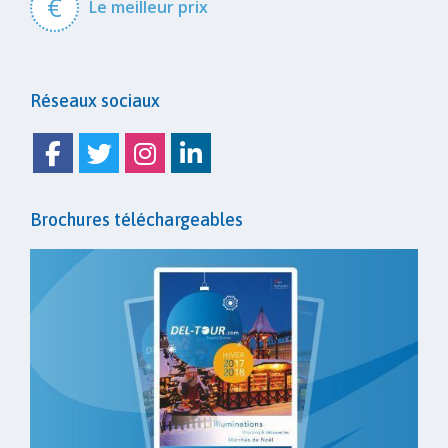
€
Le meilleur prix
Réseaux sociaux
Facebook
Twitter
Instagram
Linkedin
Brochures téléchargeables