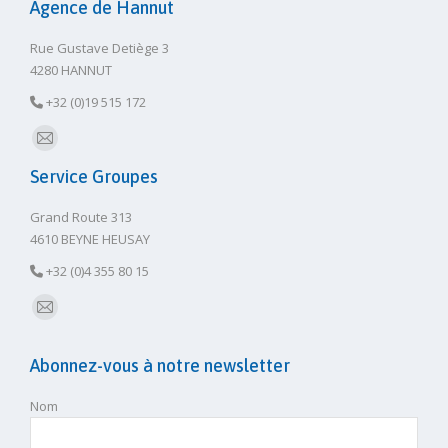
Agence de Hannut
Rue Gustave Detiège 3
4280 HANNUT
+32 (0)19 515 172
E-
Service Groupes
mail
Grand Route 313
4610 BEYNE HEUSAY
+32 (0)4 355 80 15
E-
mail
Abonnez-vous à notre newsletter
Nom