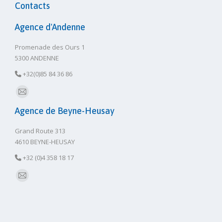
Contacts
Agence d'Andenne
Promenade des Ours 1
5300 ANDENNE
+32(0)85 84 36 86
E-
Agence de Beyne-Heusay
mail
Grand Route 313
4610 BEYNE-HEUSAY
+32 (0)4 358 18 17
E-
mail